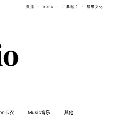
数播 · ROON · 古典唱片 · 磁带文化
io
non卡农
Music音乐
其他