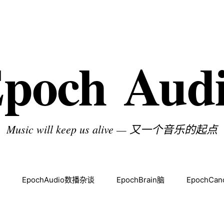
poch Aud
Music will keep us alive — 又一个音乐的起点
EpochAudio数播杂谈
EpochBrain脑
EpochCa