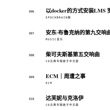
以docker的方式安装LMS
006
EPOCHBRAIN脑
安东·布鲁克纳的第九交响
007
MUSIC音乐
柴可夫斯基第五交响曲
008
CD古典专辑册子中文版
ECM｜周遭之事
009
ECM
达芙妮与克洛伊
010
CD古典专辑册子中文版