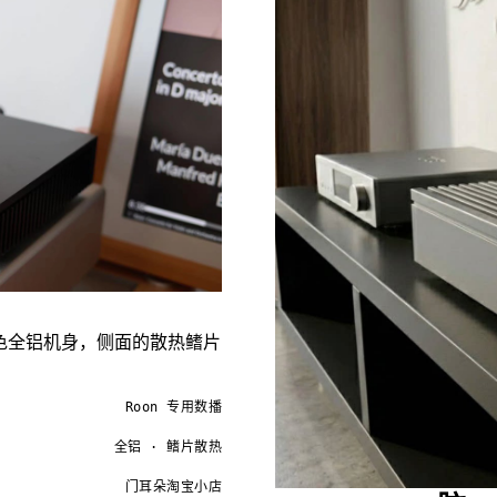
黑色全铝机身，侧面的散热鳍片
。
Roon 专用数播
全铝 · 鳍片散热
门耳朵淘宝小店