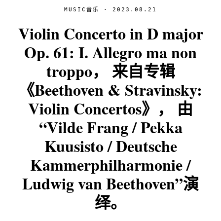
MUSIC音乐
· 2023.08.21
Violin Concerto in D major
Op. 61: I. Allegro ma non
troppo， 来自专辑
《Beethoven & Stravinsky:
Violin Concertos》， 由
“Vilde Frang / Pekka
Kuusisto / Deutsche
Kammerphilharmonie /
Ludwig van Beethoven”演
绎。