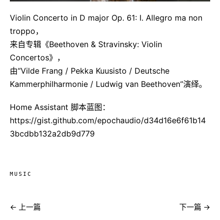
Violin Concerto in D major Op. 61: I. Allegro ma non
troppo，
来自专辑《Beethoven & Stravinsky: Violin
Concertos》，
由“Vilde Frang / Pekka Kuusisto / Deutsche
Kammerphilharmonie / Ludwig van Beethoven”演绎。
Home Assistant 脚本蓝图：
https://gist.github.com/epochaudio/d34d16e6f61b14
3bcdbb132a2db9d779
MUSIC
← 上一篇
下一篇 →