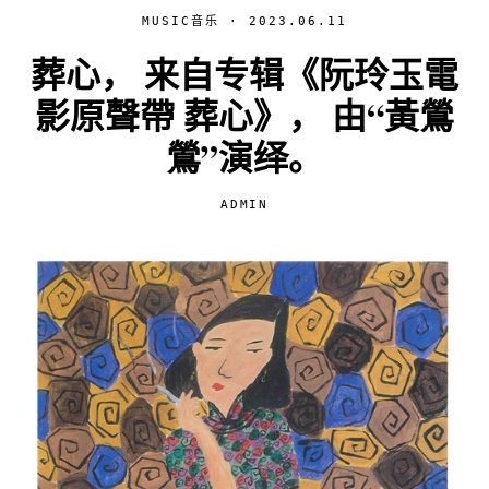
MUSIC音乐
· 2023.06.11
葬心， 来自专辑《阮玲玉電
影原聲帶 葬心》， 由“黃鶯
鶯”演绎。
ADMIN