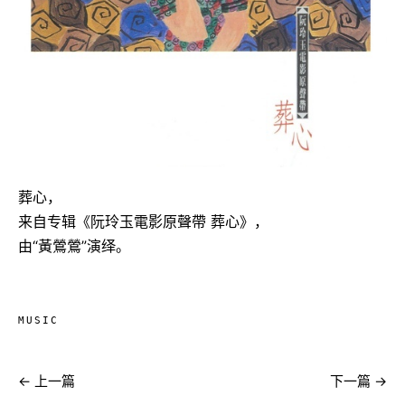
葬心，
来自专辑《阮玲玉電影原聲帶 葬心》，
由“黃鶯鶯”演绎。
MUSIC
← 上一篇
下一篇 →